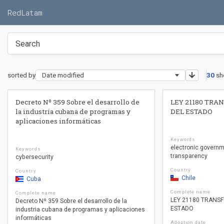
RedLatam
sorted by
Date modified
30
sh
Decreto Nº 359 Sobre el desarrollo de
LEY 21180 TRA
la industria cubana de programas y
DEL ESTADO
aplicaciones informáticas
Keywords
electronic govern
Keywords
transparency
cybersecurity
Country
Country
Chile
Cuba
Complete name
Complete name
LEY 21180 TRANS
Decreto Nº 359 Sobre el desarrollo de la
ESTADO
industria cubana de programas y aplicaciones
informáticas
Adoption date