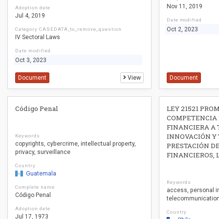
Nov 11, 2019
Adoption date
Jul 4, 2019
Date modified
Oct 2, 2023
Category CASEDATA_to_remove_question
IV Sectoral Laws
Date modified
Oct 3, 2023
Document
View
Document
Código Penal
LEY 21521 PRO
COMPETENCIA 
FINANCIERA A 
INNOVACIÓN Y 
Keywords
copyrights
cybercrime
intellectual property
PRESTACIÓN DE
privacy
surveillance
FINANCIEROS, 
Country
Guatemala
Keywords
Complete name
access
personal i
Código Penal
telecommunicatio
Adoption date
Country
Jul 17, 1973