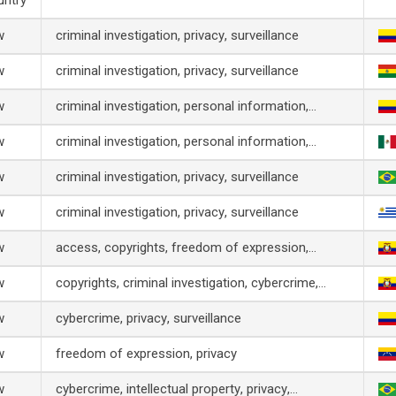
untry
w
criminal investigation
privacy
surveillance
w
criminal investigation
privacy
surveillance
w
criminal investigation
personal information
privacy
surveillance
w
criminal investigation
personal information
privacy
surveillance
w
criminal investigation
privacy
surveillance
w
criminal investigation
privacy
surveillance
w
access
copyrights
freedom of expression
intellectual property
w
copyrights
criminal investigation
cybercrime
freedom of expression
personal information
w
cybercrime
privacy
surveillance
privacy
w
freedom of expression
privacy
w
cybercrime
intellectual property
privacy