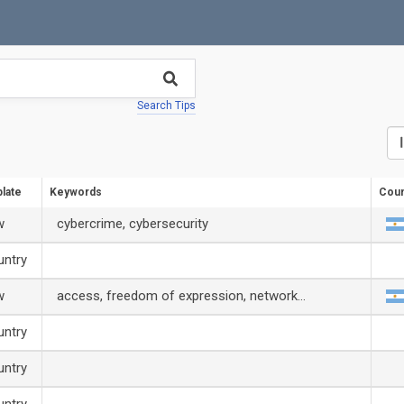
Search Tips
late
Keywords
Coun
w
cybercrime
cybersecurity
untry
w
access
freedom of expression
network
neutrality
personal information
privacy
untry
telecommunications
untry