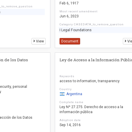
Feb 6, 1917
_to_remove_question
Most recent amendment
s
Jun 6, 2023
Category CASEDATA_to_remove_question
I Legal Foundations
View
Document
Vi
ón de los Datos
Ley de Acceso a la Información Públi
Keywords
access to information
transparency
ecurity
personal
Country
y
Argentina
Complete name
Ley Nº 27.275. Derecho de acceso a la
información pública
tección de los Datos
Adoption date
Sep 14, 2016