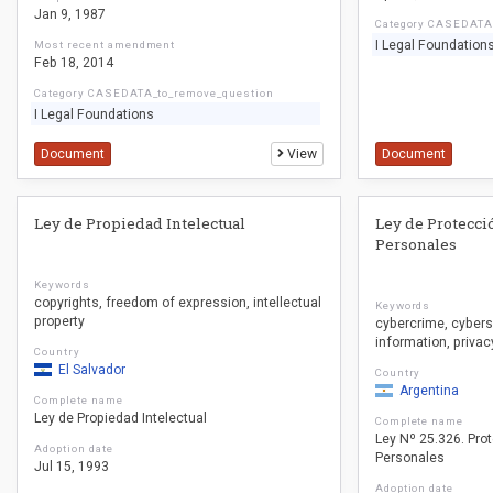
Jan 9, 1987
Category CASEDATA
I Legal Foundation
Most recent amendment
Feb 18, 2014
Category CASEDATA_to_remove_question
I Legal Foundations
Document
View
Document
Ley de Propiedad Intelectual
Ley de Protecci
Personales
Keywords
copyrights
freedom of expression
intellectual
Keywords
property
cybercrime
cybers
information
privac
Country
El Salvador
Country
Argentina
Complete name
Ley de Propiedad Intelectual
Complete name
Ley Nº 25.326. Pro
Adoption date
Personales
Jul 15, 1993
Adoption date