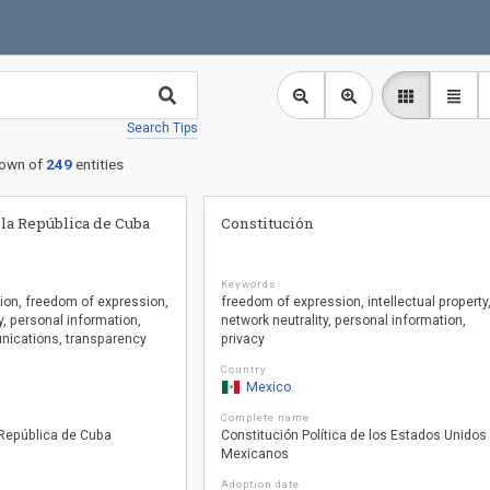
Search Tips
own of
249
entities
 la República de Cuba
Constitución
Keywords
ion
freedom of expression
freedom of expression
intellectual property
y
personal information
network neutrality
personal information
nications
transparency
privacy
Country
Mexico
Complete name
 República de Cuba
Constitución Política de los Estados Unidos
Mexicanos
Adoption date