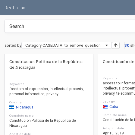
RedLatam
sorted by
Category CASEDATA_to_remove_question
30
sh
Constitución Política de la República
Constitución de
de Nicaragua
Keywords
access to informat
Keywords
intellectual propert
freedom of expression
intellectual property
privacy
telecommu
personal information
privacy
Country
Country
Cuba
Nicaragua
Complete name
Complete name
Constitución de la
Constitución Política de la República de
Nicaragua
Adoption date
Apr 10, 2019
Adoption date