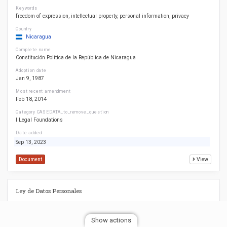
Keywords
freedom of expression
intellectual property
personal information
privacy
Country
Nicaragua
Complete name
Constitución Política de la República de Nicaragua
Adoption date
Jan 9, 1987
Most recent amendment
Feb 18, 2014
Category CASEDATA_to_remove_question
I Legal Foundations
Date added
Sep 13, 2023
Document
View
Ley de Datos Personales
Keywords
Show actions
personal information
privacy