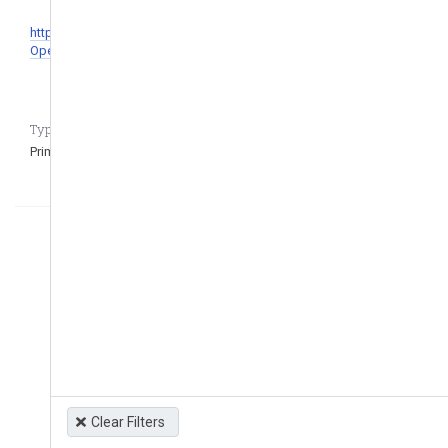
http://legislacion.asamblea.gob.ni/normaweb.nsf/b92aaea87dac762
OpenDocument
Type of regulation CASEDATA_to_remove_question
Primary
Clear Filters