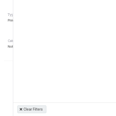
Type of regulation CASEDATA_to_remove_question
Primary
Category CASEDATA_to_remove_question
Not defined
Clear Filters