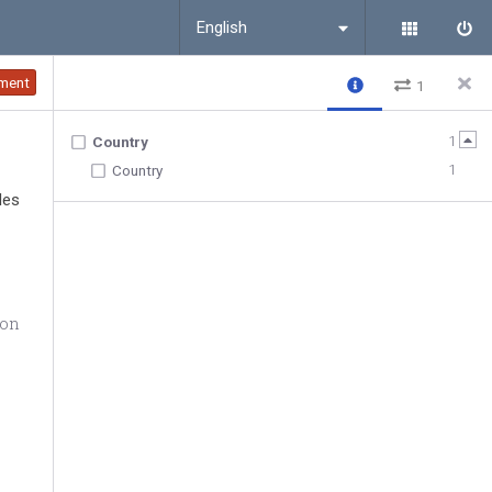
English
ment
1
1
Country
1
Country
les
ion