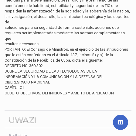
medidas para la determinación, desarrollo y mejoramiento de las
condiciones de fiabilidad, estabilidad y seguridad de las TIC que
respalden la informatización de la sociedad y la soberanía de la nación,
la investigación, el desarrollo, la asimilación tecnológica y los soportes
de
soluciones para su seguridad de forma sostenible; acciones que
requieren ser implementadas mediante las normas complementarias
que
resulten necesarias.
POR TANTO: El Consejo de Ministros, en el ejercicio de las atribuciones
que le están conferidas en el Artículo 137, incisos ñ) y o) de la
Constitución de la República de Cuba, dicta el siguiente:
DECRETO NO. 360 302
SOBRE LA SEGURIDAD DE LAS TECNOLOGÍAS DE LA
INFORMACIÓN Y LA COMUNICACIÓN Y LA DEFENSA DEL
CIBERESPACIO NACIONAL
CAPÍTULO I
OBJETO, OBJETIVOS, DEFINICIONES Y ÁMBITO DE APLICACIÓN
RedLatam