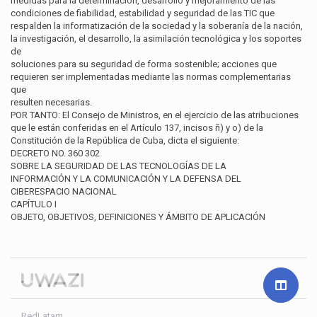
medidas para la determinación, desarrollo y mejoramiento de las
condiciones de fiabilidad, estabilidad y seguridad de las TIC que
respalden la informatización de la sociedad y la soberanía de la nación,
la investigación, el desarrollo, la asimilación tecnológica y los soportes
de
soluciones para su seguridad de forma sostenible; acciones que
requieren ser implementadas mediante las normas complementarias
que
resulten necesarias.
POR TANTO: El Consejo de Ministros, en el ejercicio de las atribuciones
que le están conferidas en el Artículo 137, incisos ñ) y o) de la
Constitución de la República de Cuba, dicta el siguiente:
DECRETO NO. 360 302
SOBRE LA SEGURIDAD DE LAS TECNOLOGÍAS DE LA
INFORMACIÓN Y LA COMUNICACIÓN Y LA DEFENSA DEL
CIBERESPACIO NACIONAL
CAPÍTULO I
OBJETO, OBJETIVOS, DEFINICIONES Y ÁMBITO DE APLICACIÓN
RedLatam