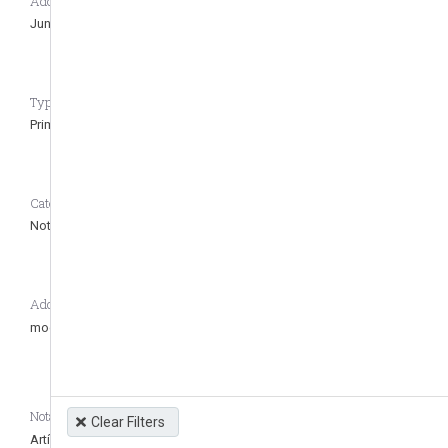
Adoption date
link
Jun 11, 2009
Type of regulation CASEDATA_to_remove_question
Primary
Category CASEDATA_to_remove_question
Not defined
Additional Information
modifica la Ley Nº 17.835
Notas Adicionales
Clear Filters
Artículo 5: regula las viglancias electrónicas