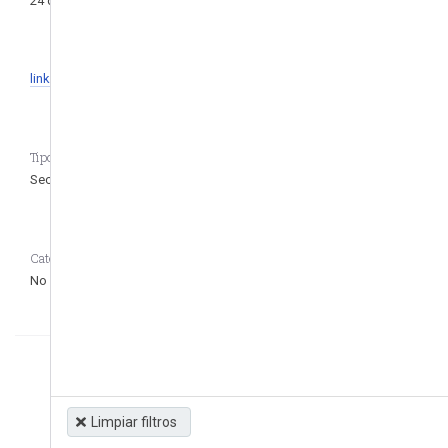
24 de oct. de 1995
1 de nov. de 2012
link
Tipo de regulación CASEDATA_para_remover_pregunta
Secundaria
Categoría CASEDATA_para_remover_pregunta
No definido
Limpiar filtros