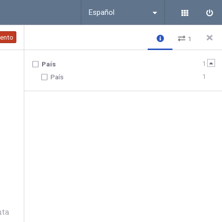
Español
ento
1
1
País
1
País
nta