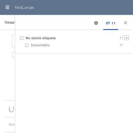
RedLatam
Venezuela
País
11
No existe etiqueta
11
Documento
11
11
relaciones
,
11
Entidades
Fecha de creación
10
de
11
nodos
1
más
RedLatam