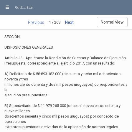
RedLatam
Normal view
1 / 268
Previous
Next
SECCIÓN I
DISPOSICIONES GENERALES
Artículo 1º.- Apruébase la Rendición de Cuentas y Balance de Ejecución
Presupuestal correspondiente al ejercicio 2017, con un resultado:
A) Deficitario de $ 58.893.182.000 (cincuenta y ocho mil ochocientos
noventa y tres
millones ciento ochenta y dos mil pesos uruguayos) correspondientes a
la
ejecución presupuestaria.
B) Superavitario de $ 11.979.265.000 (once mil novecientos setenta y
nueve millones
doscientos sesenta y cinco mil pesos uruguayos) por concepto de
operaciones
extrapresupuestarias derivadas de la aplicación de normas legales.