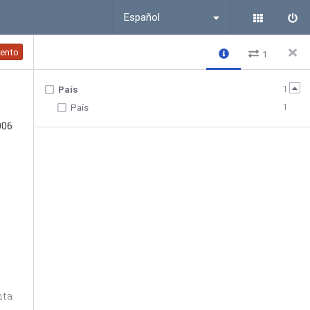
Español
ento
1
1
País
1
País
006
nta