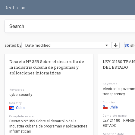
RedLatam
sorted by
Date modified
30
sh
Decreto Nº 359 Sobre el desarrollo de
LEY 21180 TRA
la industria cubana de programas y
DEL ESTADO
aplicaciones informáticas
Keywords
electronic govern
Keywords
transparency
cybersecurity
Country
Country
Chile
Cuba
Complete name
Complete name
LEY 21180 TRANS
Decreto Nº 359 Sobre el desarrollo de la
ESTADO
industria cubana de programas y aplicaciones
informáticas
Adoption date