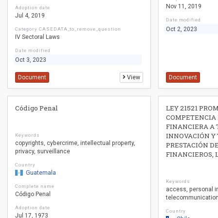
Nov 11, 2019
Adoption date
Jul 4, 2019
Date modified
Oct 2, 2023
Category CASEDATA_to_remove_question
IV Sectoral Laws
Date modified
Oct 3, 2023
Document
View
Document
Código Penal
LEY 21521 PRO
COMPETENCIA 
FINANCIERA A 
INNOVACIÓN Y 
Keywords
copyrights
cybercrime
intellectual property
PRESTACIÓN DE
privacy
surveillance
FINANCIEROS, 
Country
Guatemala
Keywords
Complete name
access
personal i
Código Penal
telecommunicatio
Adoption date
Country
Jul 17, 1973