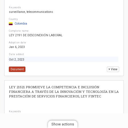
Keywords
surveillance
telecommunications
Country
Colombia
Complete name
LEY 2191 DE DESCONEXIÓN LABORAL
Adoption date
Jan 6, 2023
Date added
Oct 2, 2023
Document
View
LEY 21521 PROMUEVE LA COMPETENCIA E INCLUSIÓN
FINANCIERA A TRAVÉS DE LA INNOVACIÓN Y TECNOLOGÍA EN LA
PRESTACIÓN DE SERVICIOS FINANCIEROS, LEY FINTEC
Keywords
access
personal information
privacy
telecommunications
Country
Show actions
Chile