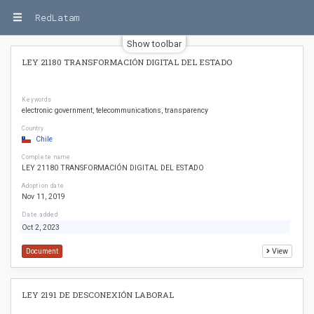
RedLatam
Show toolbar
LEY 21180 TRANSFORMACIÓN DIGITAL DEL ESTADO
Keywords
electronic government
telecommunications
transparency
Country
Chile
Complete name
LEY 21180 TRANSFORMACIÓN DIGITAL DEL ESTADO
Adoption date
Nov 11, 2019
Date added
Oct 2, 2023
Document
View
LEY 2191 DE DESCONEXIÓN LABORAL